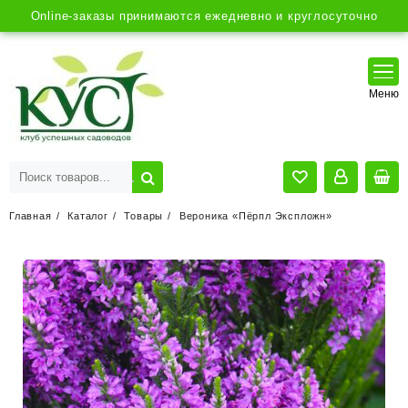
Online-заказы принимаются ежедневно и круглосуточно
Главная
Каталог
Товары
Вероника «Пёрпл Экспложн»