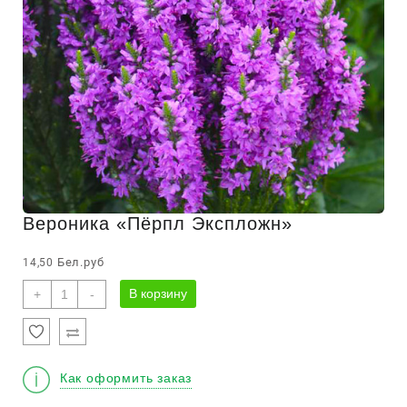
Вероника «Пёрпл Экспложн»
Бел.руб
14,50
Количество
В корзину
+
-
товара
Вероника
"Пёрпл
Экспложн"
Как оформить заказ