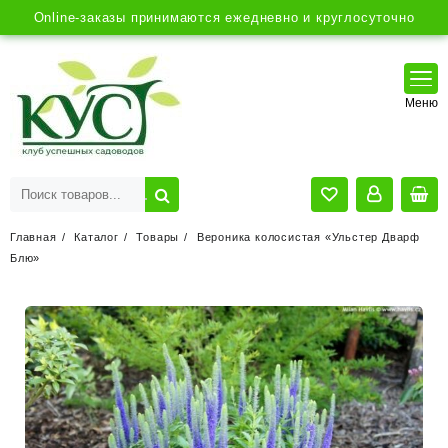
Online-заказы принимаются ежедневно и круглосуточно
Главная
Каталог
Товары
Вероника колосистая «Ульстер Дварф
Блю»