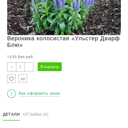
Вероника колосистая «Ульстер Дварф
Блю»
Бел.руб
14,50
Количество
В корзину
+
-
товара
Вероника
колосистая
"Ульстер
Как оформить заказ
Дварф
Блю"
ДЕТАЛИ
ОТЗЫВЫ (0)