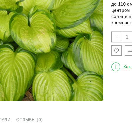
до 110 с
центром 
солнце ц
кремовог
Кол
+
това
Хос
"Сте
Глас
Как
ТАЛИ
ОТЗЫВЫ (0)