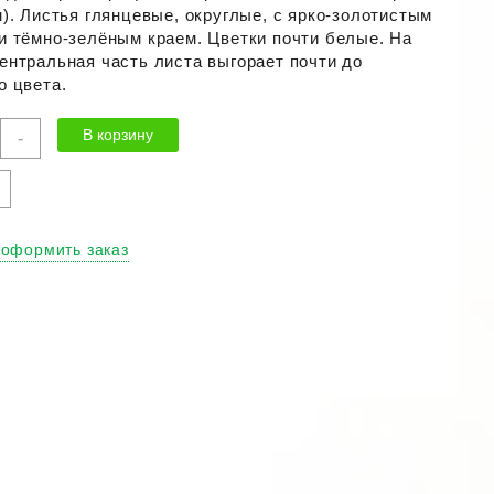
м). Листья глянцевые, округлые, с ярко-золотистым
и тёмно-зелёным краем. Цветки почти белые. На
ентральная часть листа выгорает почти до
о цвета.
ичество
В корзину
-
ра
та
йнд
с"
 оформить заказ