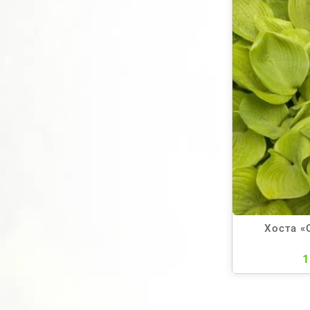
Хоста «
1