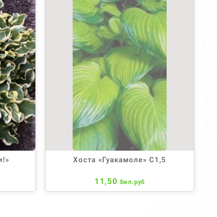
и!»
Хоста «Гуакамоле» С1,5
11,50
Бел.руб