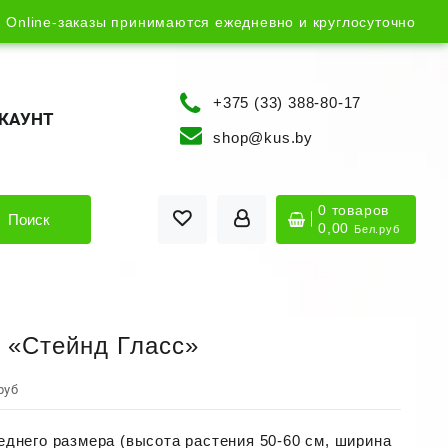
Online-заказы принимаются ежедневно и круглосуточно
+375 (33) 388-80-17
КАУНТ
shop@kus.by
0 товаров
Поиск
0,00
Бел.руб
 «Стейнд Гласс»
руб
еднего размера (высота растения 50-60 см, ширина