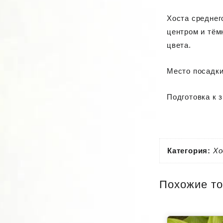
Хоста среднег
центром и тём
цвета.
Место посадки
Подготовка к 
Категория:
Х
Похожие т