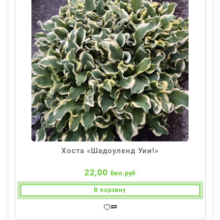
Хоста «Шадоуленд Уии!»
22,00
Бел.руб
В корзину