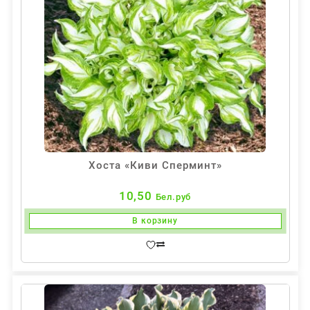
Хоста «Киви Сперминт»
10,50
Бел.руб
В корзину