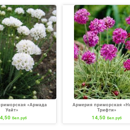
приморская «Армада
Армерия приморская «Н
Уайт»
Трифти»
4,50
14,50
Бел.руб
Бел.руб