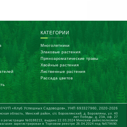
КАТЕГОРИИ
з
Многолетники
Злаковые растения
Пряноароматические травы
Хвойные растения
ателей
Лиственные растения
Рассада цветов
ть
©ЧУП «Клуб Успешных Садоводов», УНП 693327960, 2020-2026
ская область, Минский район, с/с Боровлянский, д. Боровляны, ул. 40
лет Победы, д. 23А, оф. 27
 о регистрации №0188213, выдано 22.03.2024 Минским райисполкомом
магазин зарегистрирован в Торговом реестре 26.04.2024 под №579690.