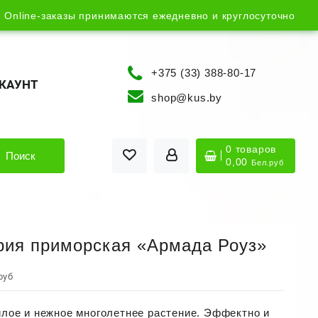
Online-заказы принимаются ежедневно и круглосуточно
+375 (33) 388-80-17
КАУНТ
shop@kus.by
0 товаров
Поиск
0,00
Бел.руб
ия приморская «Армада Роуз»
руб
лое и нежное многолетнее растение. Эффектно и