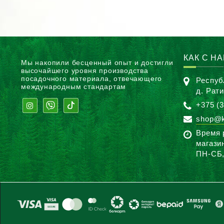
КАК С Н
Мы накопили бесценный опыт и достигли
высочайшего уровня производства
посадочного материала, отвечающего
Респуб
международным стандартам
д. Рат
+375 (3
shop@k
Время 
магази
ПН-CБ,