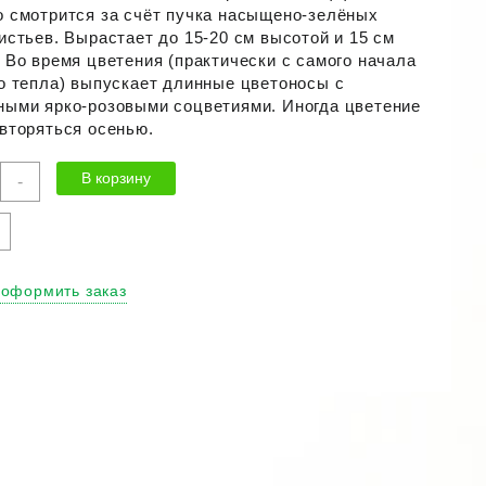
 смотрится за счёт пучка насыщено-зелёных
истьев. Вырастает до 15-20 см высотой и 15 см
 Во время цветения (практически с самого начала
о тепла) выпускает длинные цветоносы с
ыми ярко-розовыми соцветиями. Иногда цветение
вторяться осенью.
ичество
В корзину
-
ра
ерия
морская
мада
"
 оформить заказ