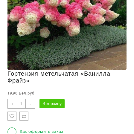
Гортензия метельчатая «Ванилла
Фрайз»
Бел.руб
19,90
Количество
В корзину
+
-
товара
Гортензия
метельчатая
"Ванилла
Как оформить заказ
Фрайз"