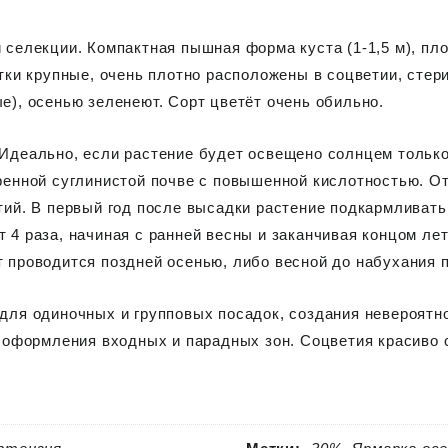
 селекции. Компактная пышная форма куста (1-1,5 м), пл
етки крупные, очень плотно расположены в соцветии, сте
е), осенью зеленеют. Сорт цветёт очень обильно.
Идеально, если растение будет освещено солнцем только
ренной суглинистой почве с повышенной кислотностью. От
тий. В первый год после высадки растение подкармливать
 4 раза, начиная с ранней весны и заканчивая концом ле
 проводится поздней осенью, либо весной до набухания п
для одиночных и групповых посадок, создания невероятн
я оформления входных и парадных зон. Соцветия красиво с