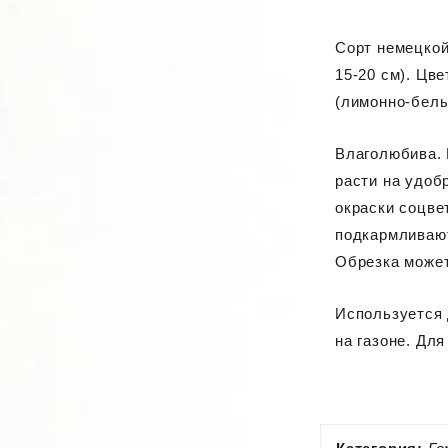
Сорт немецкой
15-20 см). Цв
(лимонно-белы
Влаголюбива. 
расти на удоб
окраски соцве
подкармливают
Обрезка может
Используется 
на газоне. Дл