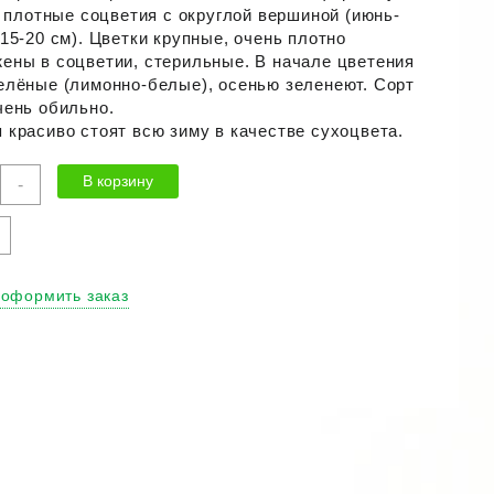
), плотные соцветия с округлой вершиной (июнь-
 15-20 см). Цветки крупные, очень плотно
ены в соцветии, стерильные. В начале цветения
елёные (лимонно-белые), осенью зеленеют. Сорт
чень обильно.
 красиво стоят всю зиму в качестве сухоцвета.
ичество
В корзину
-
ра
ензия
льчатая
дора"
 оформить заказ