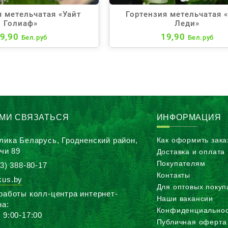
я метельчатая «Уайт
Гортензия метельчатая 
Голиаф»
Леди»
9,90
19,90
Бел.руб
Бел.руб
АМИ СВЯЗАТЬСЯ
ИНФОРМАЦИЯ
лика Беларусь, Гродненский район,
Как оформить зака
ичи 89
Доставка и оплата
Покупателям
3) 388-80-17
Контакты
us.by
Для оптовых покуп
работы колл-центра интернет-
Наши вакансии
на:
Конфиденциальнос
 9:00-17:00
Публичная оферта