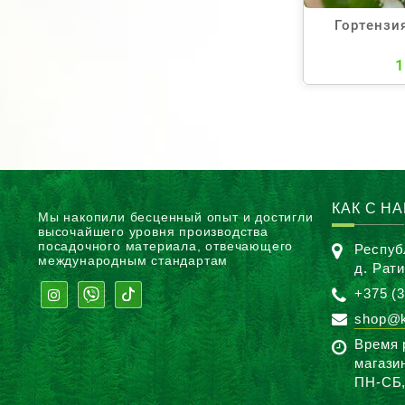
Гортензи
1
КАК С Н
Мы накопили бесценный опыт и достигли
высочайшего уровня производства
посадочного материала, отвечающего
Респуб
международным стандартам
д. Рат
+375 (3
shop@k
Время 
магази
ПН-CБ,