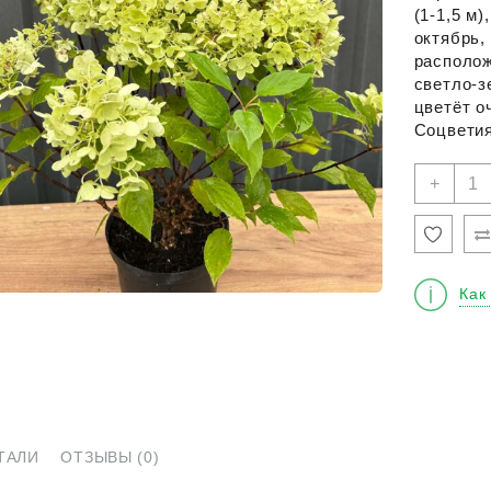
(1-1,5 м
октябрь,
располож
светло-з
цветёт о
Соцветия
Кол
+
това
Горт
мете
"Пан
Как
ТАЛИ
ОТЗЫВЫ (0)