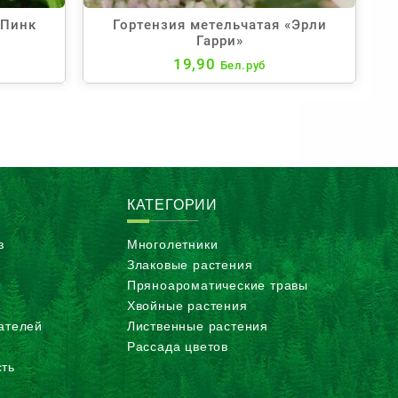
«Пинк
Гортензия метельчатая «Эрли
Гарри»
19,90
Бел.руб
КАТЕГОРИИ
з
Многолетники
Злаковые растения
Пряноароматические травы
Хвойные растения
ателей
Лиственные растения
Рассада цветов
ть