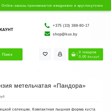
Online-заказы принимаются ежедневно и круглосуточно
+375 (33) 388-80-17
КАУНТ
shop@kus.by
0 товаров
Поиск
0,00
Бел.руб
нзия метельчатая «Пандора»
руб
ецкой селекции. Компактная пышная форма куста