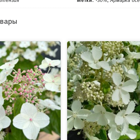
ртензия
Метки:
-30%
,
Ярмарка осе
овары