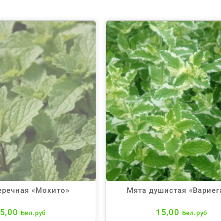
еречная «Мохито»
Мята душистая «Вариег
5,00
15,00
Бел.руб
Бел.руб