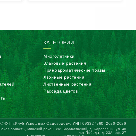
КАТЕГОРИИ
з
Многолетники
Злаковые растения
Пряноароматические травы
Хвойные растения
ателей
Лиственные растения
Рассада цветов
ть
©ЧУП «Клуб Успешных Садоводов», УНП 693327960, 2020-2026
ская область, Минский район, с/с Боровлянский, д. Боровляны, ул. 40
лет Победы, д. 23А, оф. 27