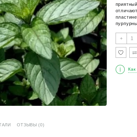
приятный
отличают
пластине
пурпурны
Кол
+
това
Мят
греч
"Дио
Как
ТАЛИ
ОТЗЫВЫ (0)