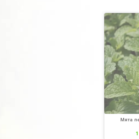
Мята п
1