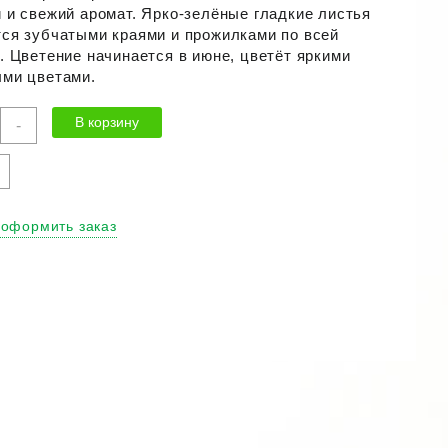
 и свежий аромат. Ярко-зелёные гладкие листья
ся зубчатыми краями и прожилками по всей
. Цветение начинается в июне, цветёт яркими
ми цветами.
ичество
В корзину
-
ра
а
еская
нисос"
 оформить заказ