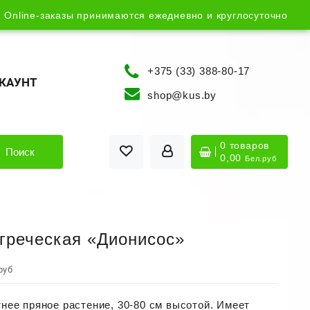
Online-заказы принимаются ежедневно и круглосуточно
+375 (33) 388-80-17
КАУНТ
shop@kus.by
0 товаров
Поиск
0,00
Бел.руб
греческая «Дионисос»
руб
нее пряное растение, 30-80 см высотой. Имеет