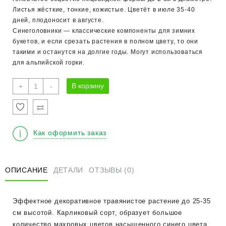
Листья жёсткие, тонкие, кожистые. Цветёт в июле 35-40
дней, плодоносит в августе.
Синеголовники — классические компоненты для зимних
букетов, и если срезать растения в полном цвету, то они
такими и останутся на долгие годы. Могут использоваться
для альпийской горки.
Количество
В корзину
+
-
товара
Синеголовник
плосколистный
"Блю
Как оформить заказ
Хоббит"
ОПИСАНИЕ
ДЕТАЛИ
ОТЗЫВЫ (0)
Эффектное декоративное травянистое растение до 25-35
см высотой. Карликовый сорт, образует большое
количество махровых цветов насыщенного синего цвета,