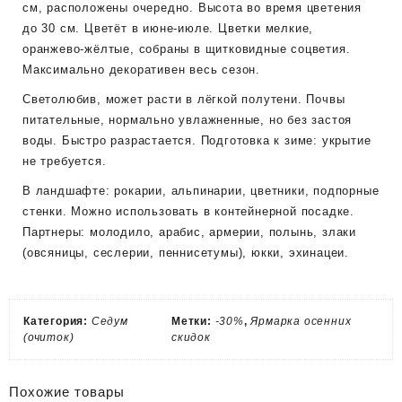
см, расположены очередно. Высота во время цветения
до 30 см. Цветёт в июне-июле. Цветки мелкие,
оранжево-жёлтые, собраны в щитковидные соцветия.
Максимально декоративен весь сезон.
Светолюбив, может расти в лёгкой полутени. Почвы
питательные, нормально увлажненные, но без застоя
воды. Быстро разрастается. Подготовка к зиме: укрытие
не требуется.
В ландшафте: рокарии, альпинарии, цветники, подпорные
стенки. Можно использовать в контейнерной посадке.
Партнеры: молодило, арабис, армерии, полынь, злаки
(овсяницы, сеслерии, пеннисетумы), юкки, эхинацеи.
Категория:
Седум
Метки:
-30%
,
Ярмарка осенних
(очиток)
скидок
Похожие товары