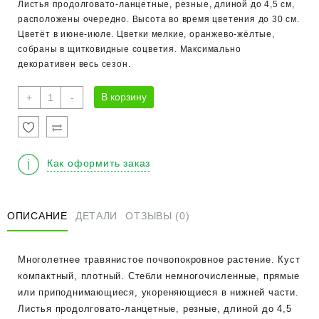
Листья продолговато-ланцетные, резные, длиной до 4,5 см,
расположены очередно. Высота во время цветения до 30 см.
Цветёт в июне-июле. Цветки мелкие, оранжево-жёлтые,
собраны в щитковидные соцветия. Максимально
декоративен весь сезон.
Количество
В корзину
+
-
товара
Седум
(очиток)
камчатский
Как оформить заказ
ОПИСАНИЕ
ДЕТАЛИ
ОТЗЫВЫ (0)
Многолетнее травянистое почвопокровное растение. Куст
компактный, плотный. Стебли немногочисленные, прямые
или приподнимающиеся, укореняющиеся в нижней части.
Листья продолговато-ланцетные, резные, длиной до 4,5