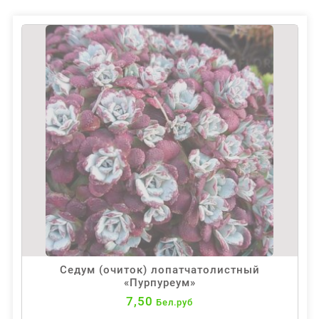
Седум (очиток) лопатчатолистный
«Пурпуреум»
7,50
Бел.руб