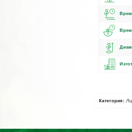
Врем
Врем
Диам
Изго
Категория:
Ли