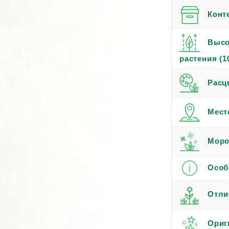
Конт
Высо
растения (1
Расц
Мест
Моро
Особ
Отли
Ориг