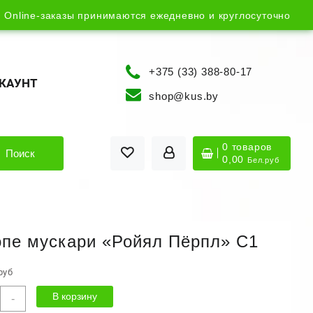
Online-заказы принимаются ежедневно и круглосуточно
+375 (33) 388-80-17
КАУНТ
shop@kus.by
0 товаров
Поиск
0,00
Бел.руб
пе мускари «Ройял Пёрпл» С1
руб
ичество
В корзину
-
ра