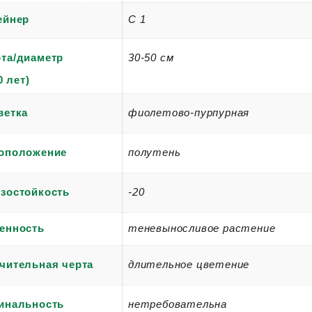
С 1
ейнер
та/диаметр
30-50 см
0 лет)
ветка
фиолетово-пурпурная
оположение
полутень
зостойкость
-20
енность
теневыносливое растение
чительная черта
длительное цветение
инальность
нетребовательна