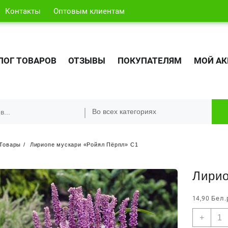
Контакты
Оптовым клиентам
ЛОГ ТОВАРОВ
ОТЗЫВЫ
ПОКУПАТЕЛЯМ
МОЙ АК
Товары
Лириопе мускари «Ройял Пёрпл» С1
Лирио
Бел.
14,90
Кол
+
това