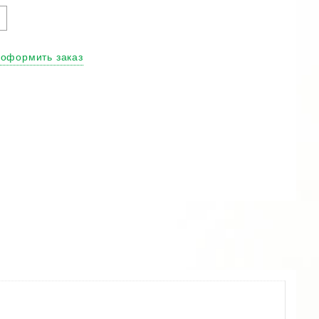
иопе
кари
ял
пл"
 оформить заказ