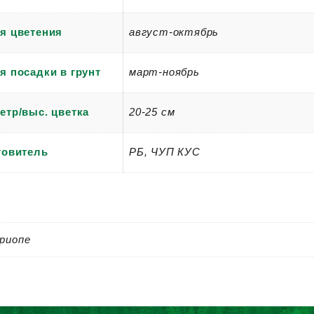
я цветения
август-октябрь
я посадки в грунт
март-ноябрь
етр/выс. цветка
20-25 см
товитель
РБ, ЧУП КУС
риопе