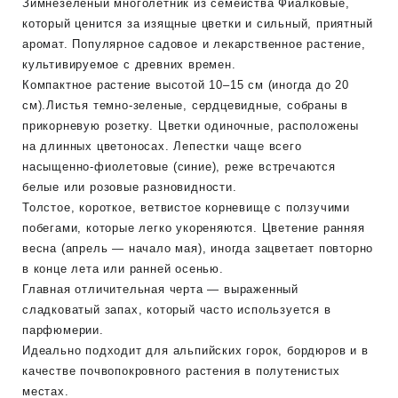
Зимнезеленый многолетник из семейства Фиалковые,
который ценится за изящные цветки и сильный, приятный
аромат. Популярное садовое и лекарственное растение,
культивируемое с древних времен.
Компактное растение высотой 10–15 см (иногда до 20
см).Листья темно-зеленые, сердцевидные, собраны в
прикорневую розетку. Цветки одиночные, расположены
на длинных цветоносах. Лепестки чаще всего
насыщенно-фиолетовые (синие), реже встречаются
белые или розовые разновидности.
Толстое, короткое, ветвистое корневище с ползучими
побегами, которые легко укореняются. Цветение ранняя
весна (апрель — начало мая), иногда зацветает повторно
в конце лета или ранней осенью.
Главная отличительная черта — выраженный
сладковатый запах, который часто используется в
парфюмерии.
Идеально подходит для альпийских горок, бордюров и в
качестве почвопокровного растения в полутенистых
местах.