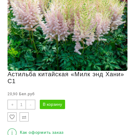
Астильба китайская «Милк энд Хани»
С1
Бел.руб
20,90
Количество
В корзину
+
-
товара
Астильба
китайская
"Милк
Как оформить заказ
энд