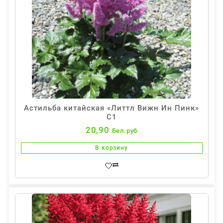
Астильба китайская «Литтл Вижн Ин Пинк»
С1
20,90
Бел.руб
В корзину