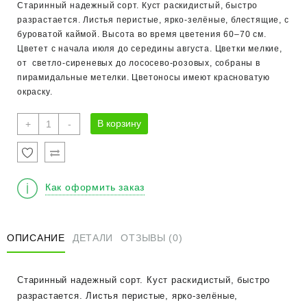
Старинный надежный сорт. Куст раскидистый, быстро
разрастается. Листья перистые, ярко-зелёные, блестящие, с
буроватой каймой. Высота во время цветения 60–70 см.
Цветет с начала июля до середины августа. Цветки мелкие,
от светло-сиреневых до лососево-розовых, собраны в
пирамидальные метелки. Цветоносы имеют красноватую
окраску.
Количество
В корзину
+
-
товара
Астильба
японская
"Пич
Как оформить заказ
Блоссом"
С1
ОПИСАНИЕ
ДЕТАЛИ
ОТЗЫВЫ (0)
Старинный надежный сорт. Куст раскидистый, быстро
разрастается. Листья перистые, ярко-зелёные,