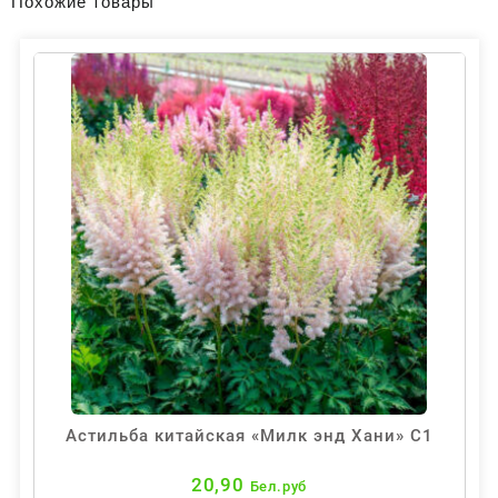
Похожие товары
Астильба китайская «Милк энд Хани» С1
20,90
Бел.руб