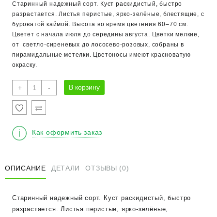
Старинный надежный сорт. Куст раскидистый, быстро
разрастается. Листья перистые, ярко-зелёные, блестящие, с
буроватой каймой. Высота во время цветения 60–70 см.
Цветет с начала июля до середины августа. Цветки мелкие,
от светло-сиреневых до лососево-розовых, собраны в
пирамидальные метелки. Цветоносы имеют красноватую
окраску.
Количество
В корзину
+
-
товара
Астильба
японская
"Пич
Как оформить заказ
Блоссом"
ОПИСАНИЕ
ДЕТАЛИ
ОТЗЫВЫ (0)
Старинный надежный сорт. Куст раскидистый, быстро
разрастается. Листья перистые, ярко-зелёные,