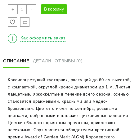
Количество
В корзину
+
-
товара
Спирея
японская
"Голден
Как оформить заказ
Принцесс"
С1,5
ОПИСАНИЕ
ДЕТАЛИ
ОТЗЫВЫ (0)
Красивоцветущий кустарник, растущий до 60 см высотой,
с компактной, округлой кроной диаметром до 1 м. Листья
ланцетные, ярко-жёлтые в течение всего сезона, осенью
становятся оранжевыми, красными или медно-
бронзовыми. Цветёт с июля по сентябрь, розовыми
цветками, собранными в плоские щитковидные соцветия.
Цветки обладают приятным ароматом, привлекают
насекомых. Сорт является обладателем престижной
премии Award of Garden Merit (AGM) Королевского