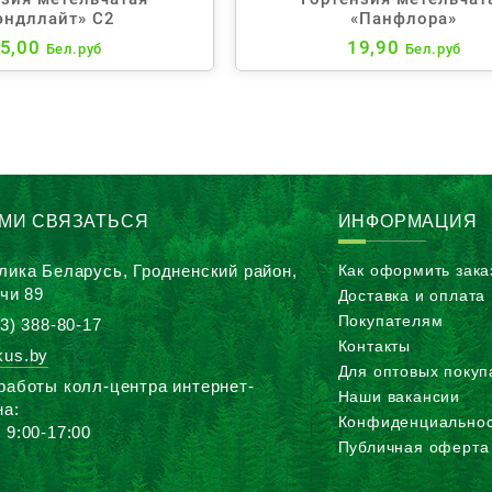
эндллайт» С2
«Панфлора»
5,00
19,90
Бел.руб
Бел.руб
АМИ СВЯЗАТЬСЯ
ИНФОРМАЦИЯ
лика Беларусь, Гродненский район,
Как оформить зака
ичи 89
Доставка и оплата
Покупателям
3) 388-80-17
Контакты
us.by
Для оптовых покуп
работы колл-центра интернет-
Наши вакансии
на:
Конфиденциальнос
 9:00-17:00
Публичная оферта