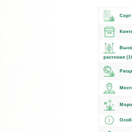
Сорт
Конт
Высо
растения (1
Расц
Мест
Моро
Особ