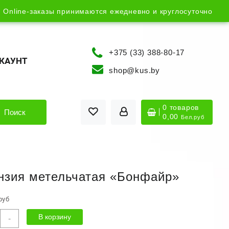
Online-заказы принимаются ежедневно и круглосуточно
+375 (33) 388-80-17
КАУНТ
shop@kus.by
0 товаров
Поиск
0,00
Бел.руб
нзия метельчатая «Бонфайр»
руб
ичество
В корзину
-
ра