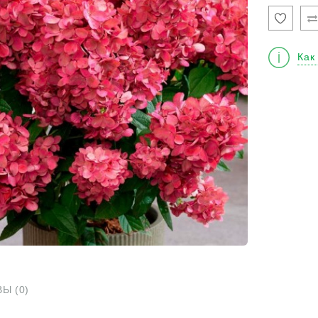
Горт
мете
"Бон
Как
Ы (0)