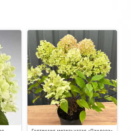
ая
Гортензия метельчатая «Пандора»