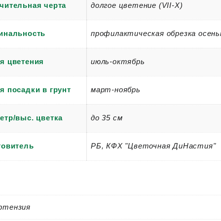
чительная черта
долгое цветение (VII-X)
инальность
профилактическая обрезка осен
я цветения
июль-октябрь
я посадки в грунт
март-ноябрь
етр/выс. цветка
до 35 см
товитель
РБ, КФХ "Цветочная ДиНастия"
ртензия