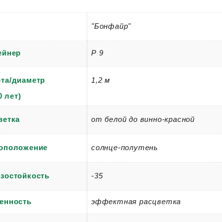
"Бонфайр"
Р 9
ейнер
та/диаметр
1,2 м
0 лет)
ветка
от белой до винно-красной
оположение
солнце-полутень
зостойкость
-35
енность
эффектная расцветка