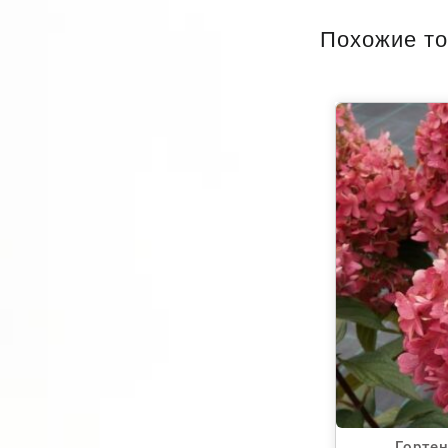
Похожие т
Горте