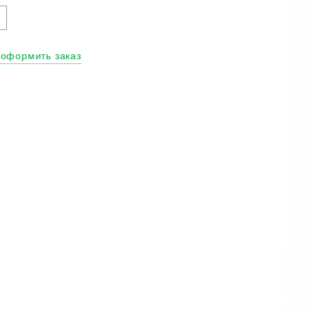
ензия
льчатая
файр"
 оформить заказ