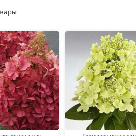
овары
нзия метельчатая
Гортензия метельчат