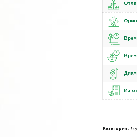
Отли
Ориг
Врем
Врем
Диам
Изго
Категория:
Го