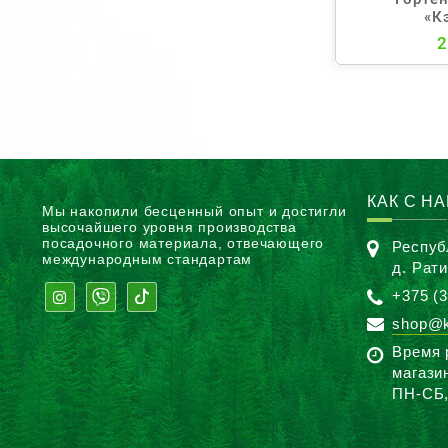
«К
2
КАК С Н
Мы накопили бесценный опыт и достигли
высочайшего уровня производства
посадочного материала, отвечающего
Респуб
международным стандартам
д. Рат
+375 (3
shop@k
Время 
магази
ПН-CБ,