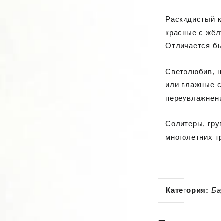
Раскидистый 
красные
с жёл
Отличается б
Светолюбив, н
или влажные с
переувлажнени
Солитеры, гру
многолетних т
Категория:
Ба