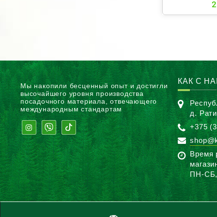
2
КАК С Н
Мы накопили бесценный опыт и достигли
высочайшего уровня производства
посадочного материала, отвечающего
Респуб
международным стандартам
д. Рат
+375 (3
shop@k
Время 
магази
ПН-CБ,