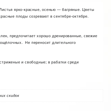
 Листья ярко-красные, осенью — багряные. Цветы
-красные плоды созревают в сентябре-октябре.
елен, предпочитает хорошо дренированные, свежие
бощёлочных. Не переносит длительного
 стриженые и свободные; в рабатки среди
них скидок