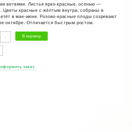
ми ветвями. Листья ярко-красные, осенью —
е. Цветы
красные
с жёлтым внутри, собраны в
ветёт в
мае-июне
. Розово-красные плоды созревают
ре-октябре. Отличается быстрым ростом.
ичество
В корзину
-
ра
барис
ерга
ет"
 оформить заказ