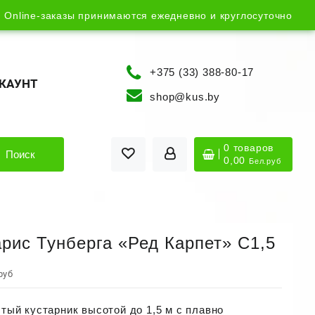
Online-заказы принимаются ежедневно и круглосуточно
+375 (33) 388-80-17
КАУНТ
shop@kus.by
0 товаров
Поиск
0,00
Бел.руб
рис Тунберга «Ред Карпет» С1,5
руб
тый кустарник высотой до
1,5 м
с плавно