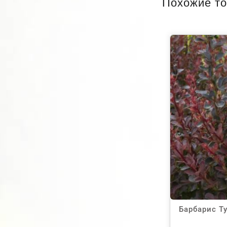
Похожие т
Барбарис Т