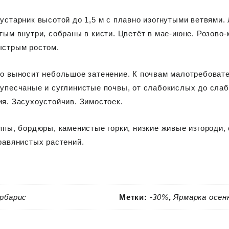
кустарник высотой до
1,5 м
с плавно изогнутыми ветвями.
тым внутри, собраны в кисти. Цветёт в
мае-июне
. Розово
ыстрым ростом.
о выносит небольшое затенение. К почвам малотребоват
упесчаные и суглинистые почвы, от слабокислых до сла
я. Засухоустойчив. Зимостоек.
ппы, бордюры, каменистые горки, низкие живые изгороди,
равянистых растений.
рбарис
Метки:
-30%
,
Ярмарка осен