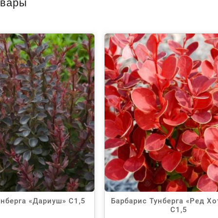
овары
унберга «Дариуш» С1,5
Барбарис Тунберга «Ред Хо
С1,5