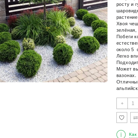
росту и 
шаровидн
растение
Хвоя чеш
зелёная,
Побеги к
естестве
около 5 
Легко вп
Подходит
Может вы
вазонах.
Отличный
альпийск
Кол
+
това
Туя
запа
"Дан
С2,5
Как