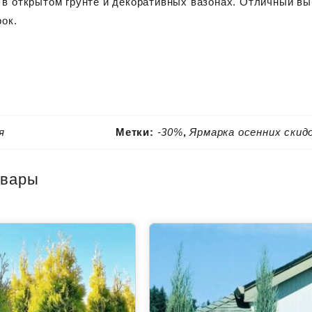
в открытом грунте и декоративных вазонах. Отличный в
рок.
я
Метки:
-30%
,
Ярмарка осенних скид
овары