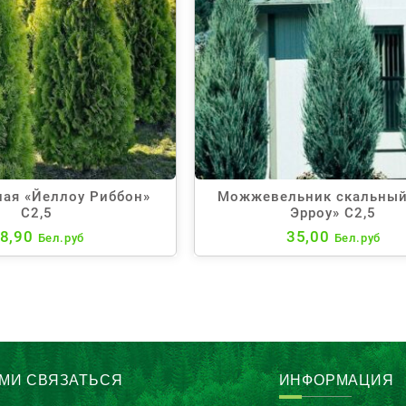
ная «Йеллоу Риббон»
Можжевельник скальный
С2,5
Эрроу» С2,5
8,90
35,00
Бел.руб
Бел.руб
АМИ СВЯЗАТЬСЯ
ИНФОРМАЦИЯ