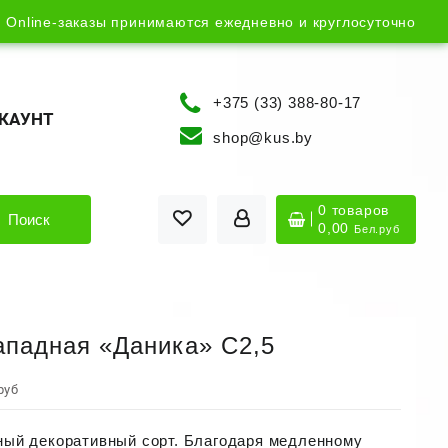
Online-заказы принимаются ежедневно и круглосуточно
+375 (33) 388-80-17
КАУНТ
shop@kus.by
0 товаров
Поиск
0,00
Бел.руб
ападная «Даника» С2,5
руб
ый декоративный сорт. Благодаря медленному