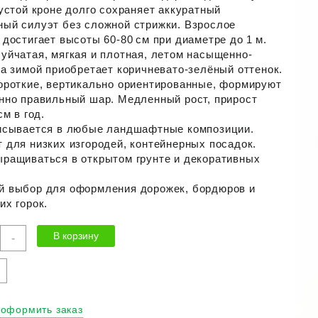
густой кроне долго сохраняет аккуратный
ый силуэт без сложной стрижки. Взрослое
 достигает высоты 60-80 см при диаметре до 1 м.
уйчатая, мягкая и плотная, летом насыщенно-
 а зимой приобретает коричневато-зелёный оттенок.
ороткие, вертикально ориентированные, формируют
нно правильный шар. Медленный рост, прирост
см в год.
исывается в любые ландшафтные композиции.
 для низких изгородей, контейнерных посадок.
ращиваться в открытом грунте и декоративных
 выбор для оформления дорожек, бордюров и
их горок.
ичество
В корзину
-
ра
дная
ика"
 оформить заказ