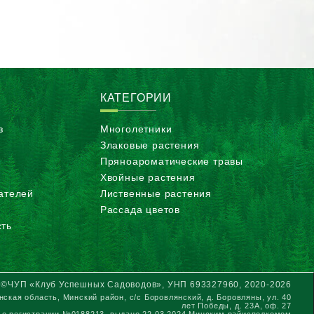
КАТЕГОРИИ
з
Многолетники
Злаковые растения
Пряноароматические травы
Хвойные растения
ателей
Лиственные растения
Рассада цветов
ть
©ЧУП «Клуб Успешных Садоводов», УНП 693327960, 2020-2026
ская область, Минский район, с/с Боровлянский, д. Боровляны, ул. 40
лет Победы, д. 23А, оф. 27
 о регистрации №0188213, выдано 22.03.2024 Минским райисполкомом