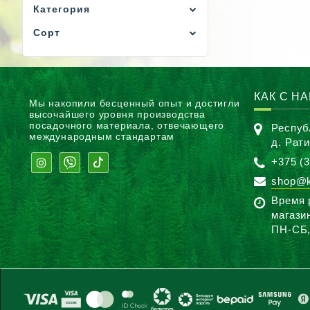
Категория
Сорт
КАК С Н
Мы накопили бесценный опыт и достигли
высочайшего уровня производства
посадочного материала, отвечающего
Респуб
международным стандартам
д. Рат
+375 (3
shop@k
Время 
магази
ПН-CБ,