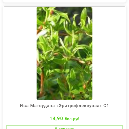
Ива Матсудана «Эритрофлексуоза» С1
14,90
Бел.руб
В корзину